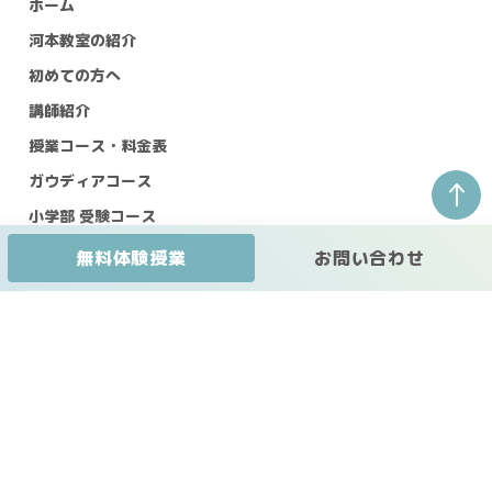
ホーム
河本教室の紹介
初めての方へ
講師紹介
授業コース・料金表
ガウディアコース
↑
小学部 受験コース
中等部
（進学塾）
無料体験授業
お問い合わせ
高等部・1対1個別指導部
入塾の手続き
無料体験授業
よくある質問
問い合わせ・相談
塾生専用ページ