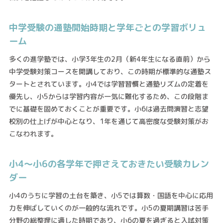
中学受験の通塾開始時期と学年ごとの学習ボリュ
ーム
多くの進学塾では、小学3年生の2月（新4年生になる直前）から
中学受験対策コースを開講しており、この時期が標準的な通塾ス
タートとされています。小4では学習習慣と通塾リズムの定着を
優先し、小5からは学習内容が一気に難化するため、この段階ま
でに基礎を固めておくことが重要です。小6は過去問演習と志望
校別の仕上げが中心となり、1年を通じて高密度な受験対策がお
こなわれます。
小4～小6の各学年で押さえておきたい受験カレン
ダー
小4のうちに学習の土台を築き、小5では算数・国語を中心に応用
力を伸ばしていくのが一般的な流れです。小5の夏期講習は苦手
分野の総整理に適した時期であり、小6の夏を過ぎると入試対策