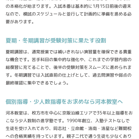
の本格化が始まります。入試本番は基本的に1月15日前後の週末
なので、模試のスケジュールと並行して計画的に準備を進める必
要があります。
夏期・冬期講習が受験対策に果たす役割
夏期講習は、通常授業では補いきれない演習量を確保できる貴重
な機会です。苦手科目の集中的な強化や、これまでの学習内容の
総復習に充てることで、後半の受験対策をスムーズに進められま
す。冬期講習では入試直前の仕上げとして、過去問演習や弱点の
最終確認に集中できるでしょう。
個別指導・少人数指導をお求めなら河本教室へ
河本教室は、枚方市を中心に京阪沿線エリアで35年以上指導をお
こなう少人数制の進学塾です。1990年創立、入塾テストなしで
生徒を受け入れており、同志社・立命館・洛南・洛星など難関校
への合格実績を持っています。親子二代で通う生徒も少なくあり