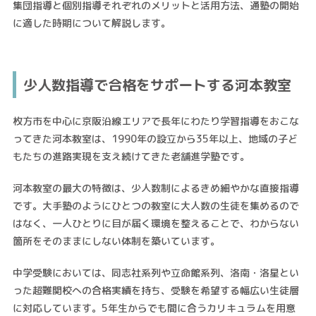
集団指導と個別指導それぞれのメリットと活用方法、通塾の開始
に適した時期について解説します。
少人数指導で合格をサポートする河本教室
枚方市を中心に京阪沿線エリアで長年にわたり学習指導をおこな
ってきた河本教室は、1990年の設立から35年以上、地域の子ど
もたちの進路実現を支え続けてきた老舗進学塾です。
河本教室の最大の特徴は、少人数制によるきめ細やかな直接指導
です。大手塾のようにひとつの教室に大人数の生徒を集めるので
はなく、一人ひとりに目が届く環境を整えることで、わからない
箇所をそのままにしない体制を築いています。
中学受験においては、同志社系列や立命館系列、洛南・洛星とい
った超難関校への合格実績を持ち、受験を希望する幅広い生徒層
に対応しています。5年生からでも間に合うカリキュラムを用意