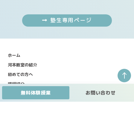
塾生専用ページ
ホーム
河本教室の紹介
↑
初めての方へ
講師紹介
無料体験授業
お問い合わせ
授業コース・料金表
ガウディアコース
小学部 受験コース
中等部
（進学塾）
高等部・1対1個別指導部