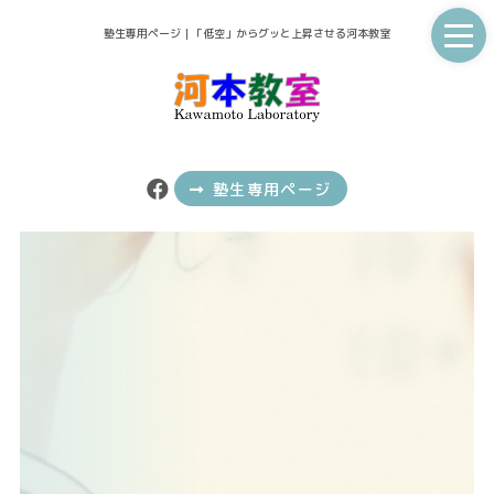
塾生専用ページ｜「低空」からグッと上昇させる河本教室
塾生専用ページ