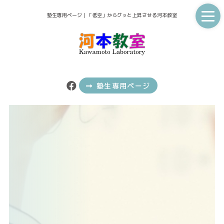
塾生専用ページ｜「低空」からグッと上昇させる河本教室
塾生専用ページ