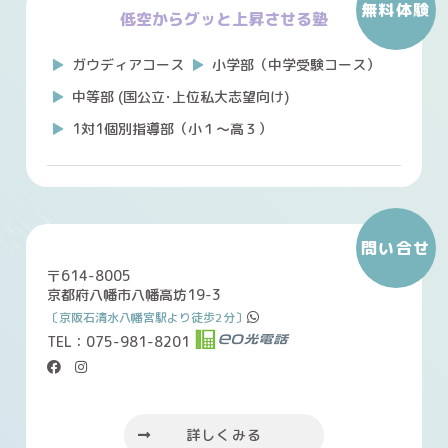
無料体験
低空からグッと上昇させる塾
ガウディアコース
小学部（中学受験コース）
中等部 (国公立･上位私大志望向け)
1対1個別指導部（小１～高３）
問い合せ
〒614-8005
京都府八幡市八幡高坊19-3
〔京阪石清水八幡宮駅より徒歩2分〕
TEL：075-981-8201
＊
＊
＊
詳しくみる