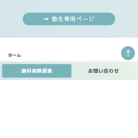
塾生専用ページ
↑
ホーム
河本教室の紹介
無料体験授業
お問い合わせ
初めての方へ
講師紹介
授業コース・料金表
ガウディアコース
小学部 受験コース
中等部
（進学塾）
高等部・1対1個別指導部