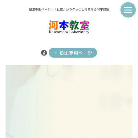
塾生専用ページ｜「低空」からグッと上昇させる河本教室
塾生専用ページ