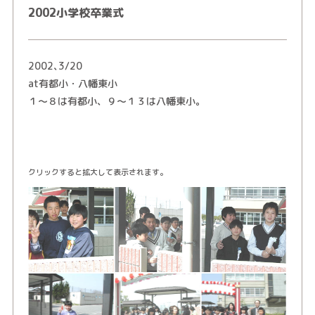
2002小学校卒業式
2002､3/20
at有都小・八幡東小
１～８は有都小、９～１３は八幡東小。
クリックすると拡大して表示されます。