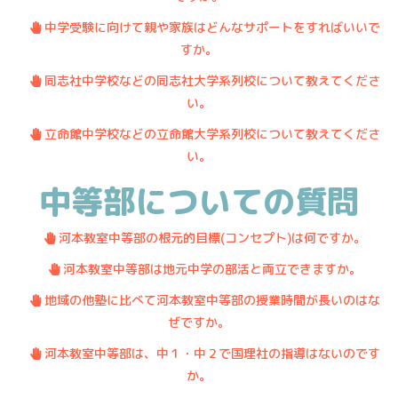
・
.
中学受験に向けて親や家族はどんなサポートをすればいいで
すか。
・
.
同志社中学校などの同志社大学系列校について教えてくださ
い。
・
.
立命館中学校などの立命館大学系列校について教えてくださ
い。
中等部についての質問
・
.
河本教室中等部の根元的目標(コンセプト)は何ですか。
・
.
河本教室中等部は地元中学の部活と両立できますか。
・
.
地域の他塾に比べて河本教室中等部の授業時間が長いのはな
ぜですか。
・
.
河本教室中等部は、中１・中２で国理社の指導はないのです
か。