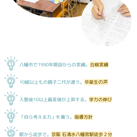
1
八幡市で1990年開設からの実績。
合格実績
2
の声
10組以上もの親子二代が通う。
卒業生
3
入塾後10以上偏差値が上昇する。
学力の伸び
4
「自ら考える力」を養う。
指導方針
5
駅から徒歩で。
京阪 石清水八幡宮駅徒歩２分