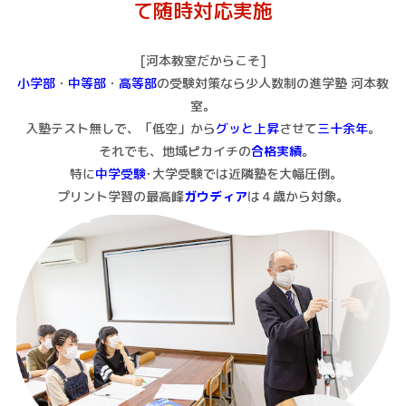
て随時対応実施
[河本教室だからこそ]
小学部
・
中等部
・
高等部
の受験対策なら少人数制の進学塾 河本教
室。
入塾テスト無しで、「低空」から
グッと上昇
させて
三十余年
。
それでも、地域ピカイチの
合格実績
｡
特に
中学受験
･大学受験では近隣塾を大幅圧倒｡
プリント学習の最高峰
ガウディア
は４歳から対象。