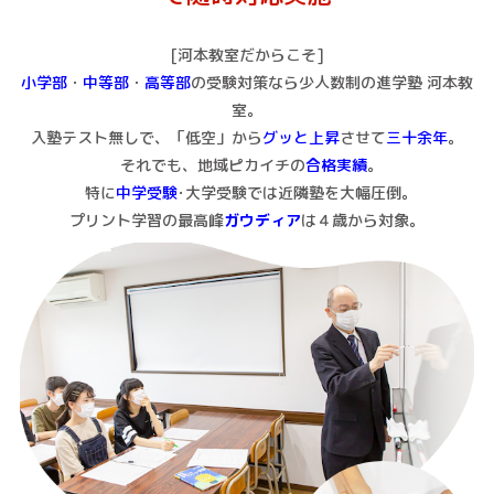
[河本教室だからこそ]
小学部
・
中等部
・
高等部
の受験対策なら少人数制の進学塾 河本教
室。
入塾テスト無しで、「低空」から
グッと上昇
させて
三十余年
。
それでも、地域ピカイチの
合格実績
｡
特に
中学受験
･大学受験では近隣塾を大幅圧倒｡
プリント学習の最高峰
ガウディア
は４歳から対象。