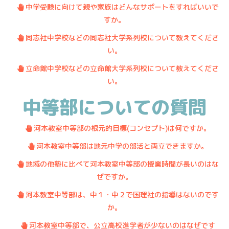
・
.
中学受験に向けて親や家族はどんなサポートをすればいいで
すか。
・
.
同志社中学校などの同志社大学系列校について教えてくださ
い。
・
.
立命館中学校などの立命館大学系列校について教えてくださ
い。
中等部についての質問
・
.
河本教室中等部の根元的目標(コンセプト)は何ですか。
・
.
河本教室中等部は地元中学の部活と両立できますか。
・
.
地域の他塾に比べて河本教室中等部の授業時間が長いのはな
ぜですか。
・
.
河本教室中等部は、中１・中２で国理社の指導はないのです
か。
・
.
河本教室中等部で、公立高校進学者が少ないのはなぜです