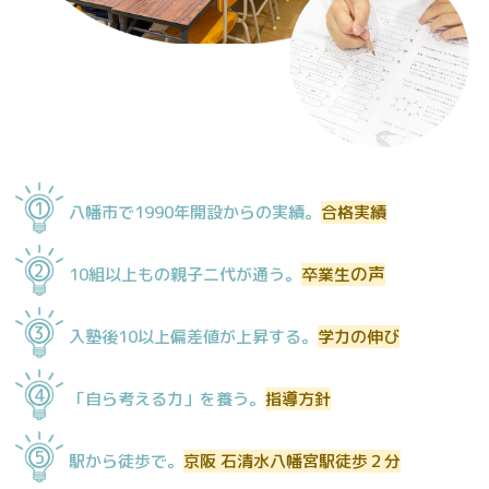
1
八幡市で1990年開設からの実績。
合格実績
2
の声
10組以上もの親子二代が通う。
卒業生
3
入塾後10以上偏差値が上昇する。
学力の伸び
4
「自ら考える力」を養う。
指導方針
5
駅から徒歩で。
京阪 石清水八幡宮駅徒歩２分